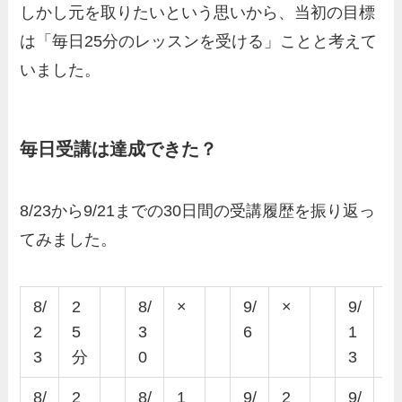
しかし元を取りたいという思いから、当初の目標
は「
毎日25分のレッスンを受ける
」ことと考えて
いました。
毎日受講は達成できた？
8/23から9/21までの30日間の受講履歴を振り返っ
てみました。
8/
2
8/
×
9/
×
9/
2
2
5
3
6
1
5
3
分
0
3
8/
2
8/
1
9/
2
9/
×