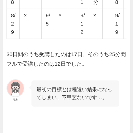
8
1
分
8
8/
×
9/
×
9/
×
9/
1
2
5
1
1
5
9
2
9
30日間のうち受講したのは
17日
、そのうち25分間
フルで受講したのは
12日
でした。
最初の目標とは程遠い結果になっ
てしまい、不甲斐ないです…。
りわ